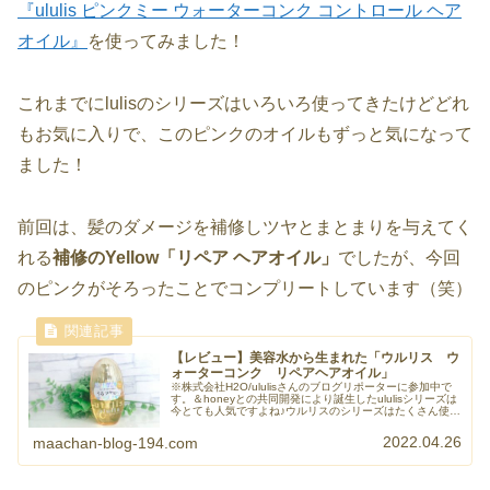
『ululis ピンクミー ウォーターコンク コントロール ヘア
オイル』
を使ってみました！
これまでにlulisのシリーズはいろいろ使ってきたけどどれ
もお気に入りで、このピンクのオイルもずっと気になって
ました！
前回は、髪のダメージを補修しツヤとまとまりを与えてく
れる
補修のYellow「リペア ヘアオイル」
でしたが、今回
のピンクがそろったことでコンプリートしています（笑）
【レビュー】美容水から生まれた「ウルリス ウ
ォーターコンク リペアヘアオイル」
※株式会社H2O/ululisさんのブログリポーターに参加中で
す。＆honeyとの共同開発により誕生したululisシリーズは
今とても人気ですよね♪ウルリスのシリーズはたくさん使っ
てきましたが、今回は『ウルリス ウォータ...
2022.04.26
maachan-blog-194.com