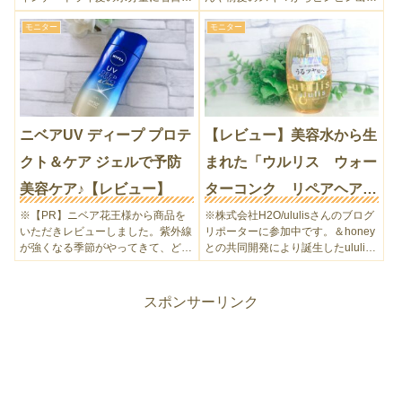
し、髪を美容水で包み込み、芯まで
くるアホ毛。きれいにセットして
モニター
モニター
うるおいで満たすことが特徴の
も、アホ毛がピンピン目立つとがっ
ululis（ウルリス）。口コミサイト
かりしてしまいますよね…。私もア
でベストコスメ４冠...
ホ毛が気になっていたので...
ニベアUV ディープ プロテ
【レビュー】美容水から生
クト＆ケア ジェルで予防
まれた「ウルリス ウォー
美容ケア♪【レビュー】
ターコンク リペアヘアオ
イル」
※【PR】ニベア花王様から商品を
※株式会社H2O/ululisさんのブログ
いただきレビューしました。紫外線
リポーターに参加中です。＆honey
が強くなる季節がやってきて、どん
との共同開発により誕生したululis
な日やけ止めがあるかな～と探して
シリーズは今とても人気ですよね♪
いたところに目にとまったのが、こ
ウルリスのシリーズはたくさん使っ
の『ニベアUV ディープ プロテクト
てきましたが、今回は『ウルリス
スポンサーリンク
＆ケア ジェル』。田中み...
ウォータ...