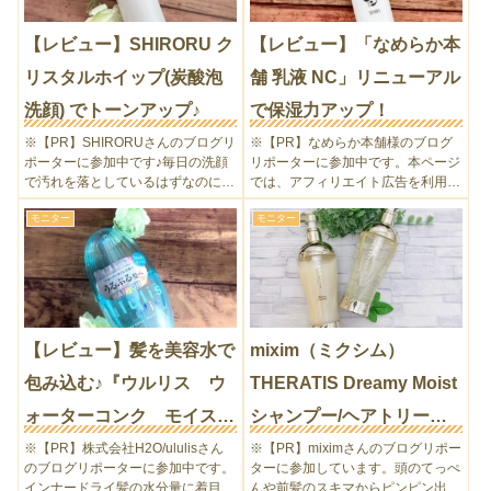
【レビュー】SHIRORU ク
【レビュー】「なめらか本
リスタルホイップ(炭酸泡
舗 乳液 NC」リニューアル
洗顔) でトーンアップ♪
で保湿力アップ！
※【PR】SHIRORUさんのブログリ
※【PR】なめらか本舗様のブログ
ポーターに参加中です♪毎日の洗顔
リポーターに参加中です。本ページ
で汚れを落としているはずなのに、
では、アフィリエイト広告を利用し
毛穴汚れやくすみが気になりません
ています。「豆乳イソフラボン」と
モニター
モニター
か？『ノーファンデでも綺麗な肌に
いえば「なめらか本舗」といっても
なる』を目指しているSHIRORUの
いいくらい、プチプラスキンケアで
クリスタルホイップ...
人気のなめらか本舗の保湿ライ...
【レビュー】髪を美容水で
mixim（ミクシム）
包み込む♪『ウルリス ウ
THERATIS Dreamy Moist
ォーターコンク モイスト
シャンプー/ヘアトリート
ヘアオイル』
メント【レビュー】
※【PR】株式会社H2O/ululisさん
※【PR】miximさんのブログリポー
のブログリポーターに参加中です。
ターに参加しています。頭のてっぺ
インナードライ髪の水分量に着目
んや前髪のスキマからピンピン出て