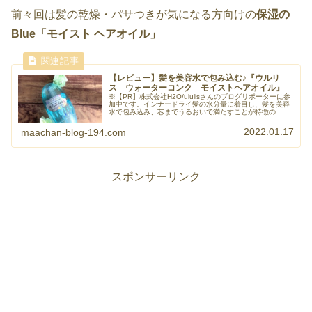
前々回は髪の乾燥・パサつきが気になる方向けの
保湿の
Blue「モイスト ヘアオイル」
【レビュー】髪を美容水で包み込む♪『ウルリ
ス ウォーターコンク モイストヘアオイル』
※【PR】株式会社H2O/ululisさんのブログリポーターに参
加中です。インナードライ髪の水分量に着目し、髪を美容
水で包み込み、芯までうるおいで満たすことが特徴の
ululis（ウルリス）。口コミサイトでベストコスメ４冠...
2022.01.17
maachan-blog-194.com
スポンサーリンク